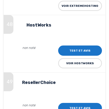
VOIR EXTREMEHOSTING
48
HostWorks
non noté
TEST ET AVIS
VOIR HOSTWORKS
49
ResellerChoice
non noté
TEST ET AVIS