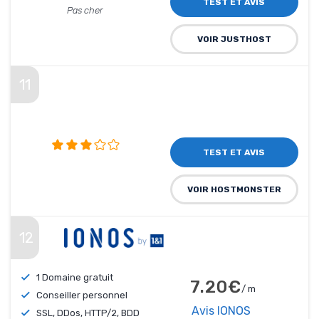
TEST ET AVIS
Pas cher
VOIR JUSTHOST
11
TEST ET AVIS
VOIR HOSTMONSTER
12
1 Domaine gratuit
7.20€
/ m
Conseiller personnel
Avis IONOS
SSL, DDos, HTTP/2, BDD