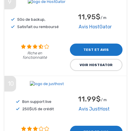
9
11,95$
/ m
5Go de backup,
Avis HostGator
Satisfait ou remboursé
TEST ET AVIS
Riche en
fonctionnalité
VOIR HOSTGATOR
10
11.99$
/ m
Bon support live
Avis JustHost
250$US de crédit