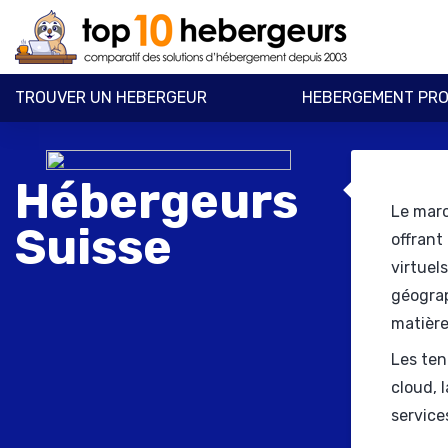
TROUVER UN HEBERGEUR
HEBERGEMENT PRO
Hébergeurs
Le marc
Suisse
offrant
virtuel
géograp
matière
Les ten
cloud, 
service