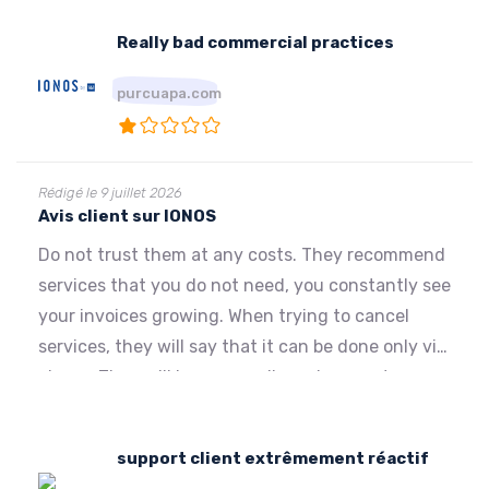
Really bad commercial practices
purcuapa.com
Rédigé le 9 juillet 2026
Avis client sur IONOS
Do not trust them at any costs. They recommend
services that you do not need, you constantly see
your invoices growing. When trying to cancel
services, they will say that it can be done only via
phone. They will ignore emails and requests.
When you contest an invoice they do ignore it,
not respecting the 30 days any person has to
support client extrêmement réactif
contest an invoice. Please avoid them at all costs.