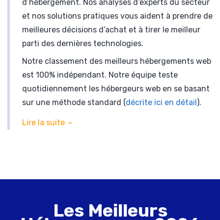
d’hébergement. Nos analyses d’experts du secteur
et nos solutions pratiques vous aident à prendre de
meilleures décisions d’achat et à tirer le meilleur
parti des dernières technologies.
Notre classement des meilleurs hébergements web
est 100% indépendant. Notre équipe teste
quotidiennement les hébergeurs web en se basant
sur une méthode standard (
décrite ici en détail
).
Nous testons et comparons notamment le service
Lire la suite
client, la disponibilité des sites, le nombre d’options
proposés, la facilité d’utilisation, et bien sur l’
avis
des utilisateurs
.
Nous possédons plus de 50 comptes
d’hébergement et près d’une centaine de sites de
test pour mesurer l’uptime et la vitesse des
Les Meilleurs
serveurs.