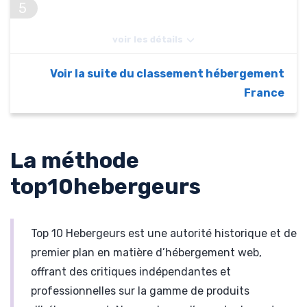
9,99€
5
/ m
100 comptes mail
LIRE LE TEST
Avis iKoula
80 appli offertes
voir les détails
Indépendance
et qualité Suisse
VOIR INFOMANIAK
11,99€
Domaine gratuit
Voir la suite du classement hébergement
/ m
LIRE LE TEST
Bon support
France
Avis Hostinger
100 sites web
Offre IKL PRO
VOIR IKOULA
La méthode
LIRE LE TEST
L'hébergeur
top10hebergeurs
discount
VOIR HOSTINGER
Top 10 Hebergeurs est une autorité historique et de
premier plan en matière d’hébergement web,
offrant des critiques indépendantes et
professionnelles sur la gamme de produits