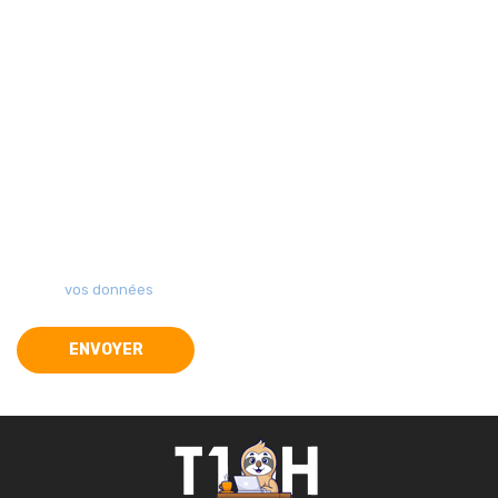
hebdomadaire d'actualités sur l'hébergement, de tests de produits
et de profils des personnalités les plus influentes du secteur.
En validant votre inscription, vous acceptez que
Top10Hebergeurs traite vos données pour vous envoyer sa
lettre d’information. Vos données collectées sont
indispensables pour gérer votre abonnement. Pour en
savoir
plus sur ce traitement et sur vos droits, consultez le descriptif
sur
vos données