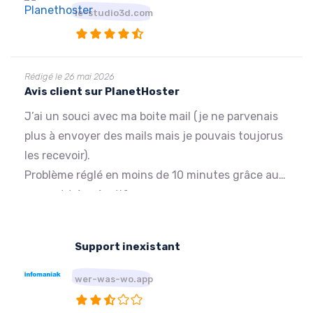
They are really applying very bad commercial
le-studio3d.com
practices.
Rédigé le 26 mai 2026
Avis client sur PlanetHoster
J’ai un souci avec ma boite mail (je ne parvenais
plus à envoyer des mails mais je pouvais toujorus
les recevoir).
Problème réglé en moins de 10 minutes grâce au
support très réactif.
Je recommande vivement PlanetHoster. Pas de
souci majeur depuis plus de 4 ans d’utilisation
Support inexistant
des services.
Merci !
wer-was-wo.app