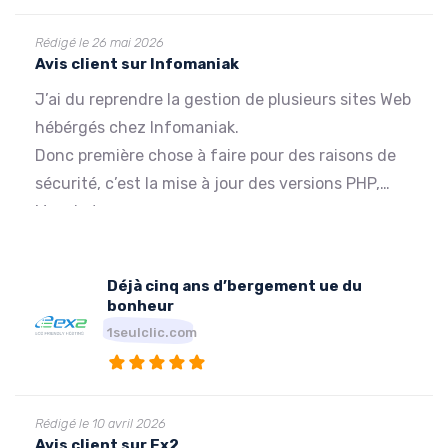
Rédigé le 26 mai 2026
Avis client sur Infomaniak
J’ai du reprendre la gestion de plusieurs sites Web
hébérgés chez Infomaniak.
Donc première chose à faire pour des raisons de
sécurité, c’est la mise à jour des versions PHP,
Mysql etc.
Utilisation des outils proposées. Rien ne
fonctionne. Première tentative après des heures
Déjà cinq ans d’bergement ue du
d’attente infructueuses, ouvrir un ticket car le
bonheur
service téléphonique quasi inatteignable. Pas de
1seulclic.com
réponse !!
Deux jours après tentative de contacter par
téléphone. Après 20 min d’attente un
Rédigé le 10 avril 2026
collaborateur regarde rapidement … ah oui il y a
Avis client sur Ex2