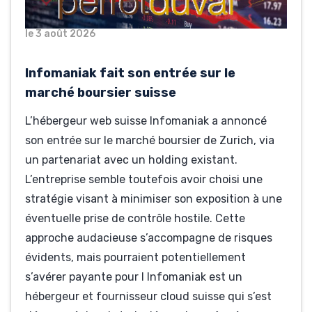
hébergeurs propose désormais des “sites builder” qui
le 3 août 2026
permettent de créer son site en quelques clics, comme
par exemple
Wix
,
Weebly
ou
IONOS
.
Infomaniak fait son entrée sur le
marché boursier suisse
L’hébergeur web suisse Infomaniak a annoncé
son entrée sur le marché boursier de Zurich, via
un partenariat avec un holding existant.
L’entreprise semble toutefois avoir choisi une
stratégie visant à minimiser son exposition à une
éventuelle prise de contrôle hostile. Cette
approche audacieuse s’accompagne de risques
évidents, mais pourraient potentiellement
s’avérer payante pour l Infomaniak est un
hébergeur et fournisseur cloud suisse qui s’est