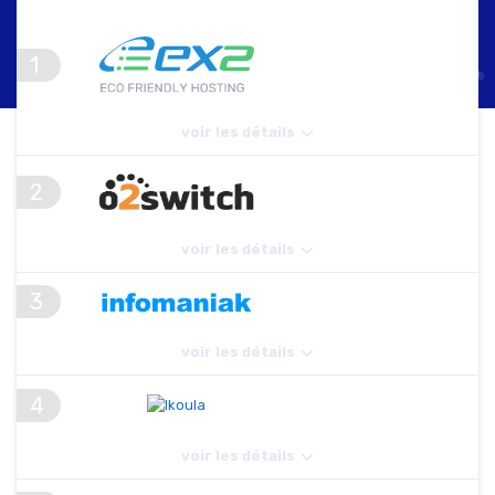
1
voir les détails
1,45€
Domaine et SSL gratuit
2
/ m
Meilleur support 24h/24
Avis Ex2
Satisfait ou remboursé
voir les détails
3
1.76€
1 Domaine gratuit
/ m
LIRE LE TEST
migration gratuit
Avis o2switch
Le plus
voir les détails
support par téléphone
écologique
VOIR EX2
5,75€
4
jusqu'à 20 sites Internet
/ m
100 Go d'espace disque
LIRE LE TEST
Avis Infomaniak
voir les détails
support 24/24 7j/7
Plan illimité
VOIR O2SWITCH