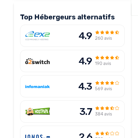
Top Hébergeurs alternatifs
4.9
260 avis
4.9
190 avis
4.3
569 avis
3.7
384 avis
2.6