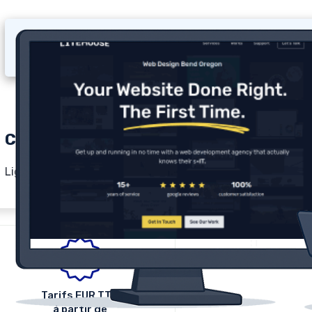
Comparatif Lighthouse (2026)
Lighthouse est une société de développement web basée d
Tarifs
EUR
TTC
à partir de