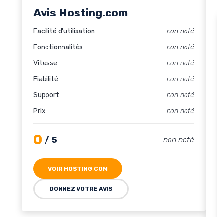
Avis Hosting.com
Facilité d'utilisation
non noté
Fonctionnalités
non noté
Vitesse
non noté
Fiabilité
non noté
Support
non noté
Prix
non noté
0
/ 5
non noté
VOIR HOSTING.COM
DONNEZ VOTRE AVIS