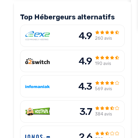
Top Hébergeurs alternatifs
4.9
260 avis
4.9
190 avis
4.3
569 avis
3.7
384 avis
2.6