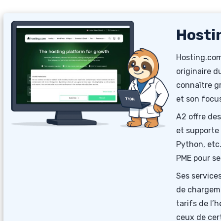
Hosti
Hosting.com
originaire d
connaître g
et son focu
A2 offre de
et supporte
Python, etc.
PME pour ses
Ses service
de chargemen
tarifs de l’
ceux de cer