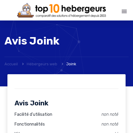
Avis
Joink
Accueil
Hébergeurs web
Joink
Avis Joink
Facilité d'utilisation
non noté
Fonctionnalités
non noté