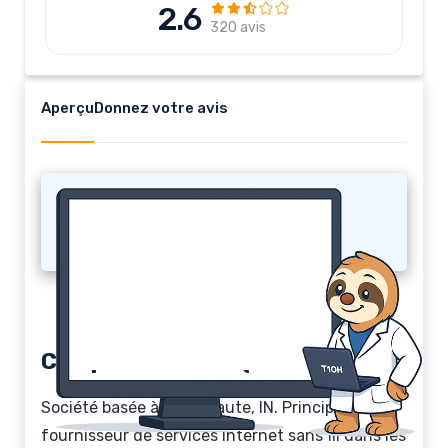
2.6
320 avis
Aperçu
Donnez votre avis
Joink
Comparatif Joink (2026)
Société basée à Terre Haute, IN. Principal
fournisseur de services Internet sans fil dans les