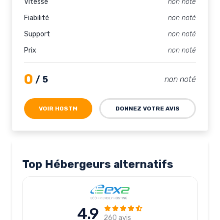
Vitesse
non noté
Fiabilité
non noté
Support
non noté
Prix
non noté
0
/ 5
non noté
VOIR HOSTM
DONNEZ VOTRE AVIS
Top Hébergeurs alternatifs
4.9
260 avis