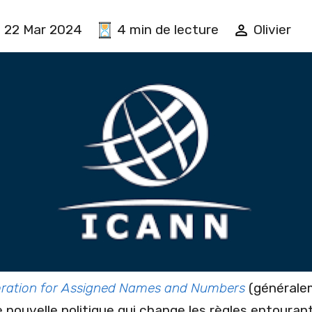
22 Mar 2024
4 min de lecture
Olivier
oration for Assigned Names and Numbers
(générale
ouvelle politique qui change les règles entouran