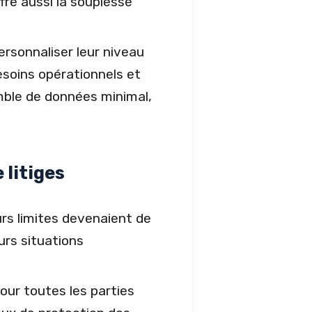
fre aussi la souplesse
rsonnaliser leur niveau
esoins opérationnels et
emble de données minimal,
 litiges
rs limites devenaient de
urs situations
ur toutes les parties