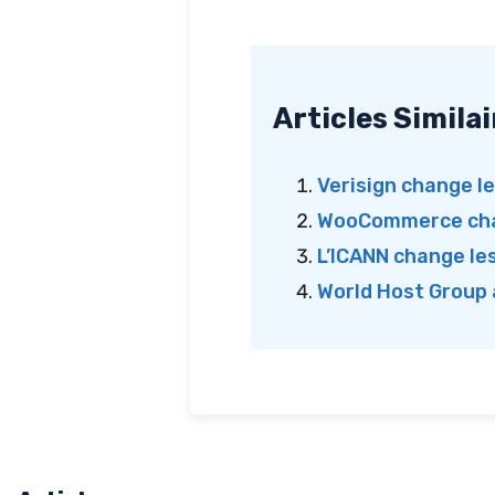
Articles Similai
Verisign change l
WooCommerce cha
L’ICANN change le
World Host Group 