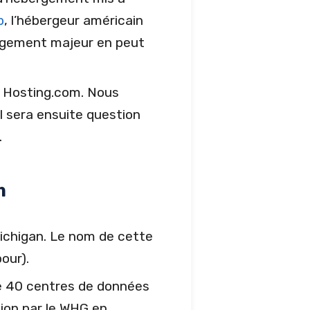
p
, l’hébergeur américain
angement majeur en peut
r Hosting.com. Nous
l sera ensuite question
.
m
Michigan. Le nom de cette
bour).
 de 40 centres de données
tion par le WHG en