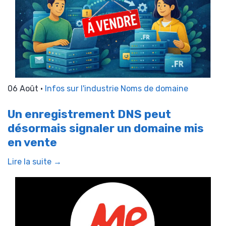
06 Août •
Infos sur l'industrie
Noms de domaine
Un enregistrement DNS peut
désormais signaler un domaine mis
en vente
Lire la suite →