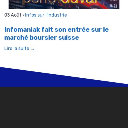
03 Août •
Infos sur l'industrie
Infomaniak fait son entrée sur le
marché boursier suisse
Lire la suite →