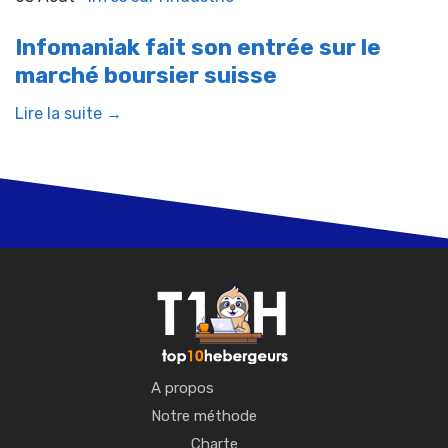
Infomaniak fait son entrée sur le
marché boursier suisse
Lire la suite →
A propos
Notre méthode
Charte