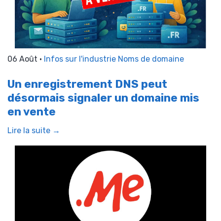
06 Août •
Infos sur l'industrie
Noms de domaine
Un enregistrement DNS peut
désormais signaler un domaine mis
en vente
Lire la suite →