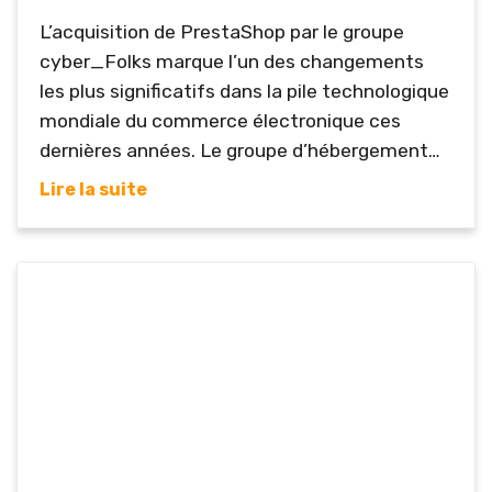
L’acquisition de PrestaShop par le groupe
cyber_Folks marque l’un des changements
les plus significatifs dans la pile technologique
mondiale du commerce électronique ces
dernières années. Le groupe d’hébergement
polonais se porterait acquéreur de la
Lire la suite
plateforme e-commerce, avec l’aide de Sylius
et BitBag. PrestaShop compte plus de
230.000 boutiques actives et une valeur
marchande globale de 22 milliards d’euros. Ce
logiciel a longtemps été un moteur
fondamental pour le commerce en...