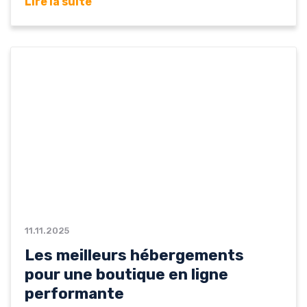
Lire la suite
support technique. Voici notre sélection des
meilleurs hébergeurs web pour un site e-
commerce économique. Ex2 – Fiabilité et
performance Ex2 se distingue par ses
serveurs stables et son...
11.11.2025
Les meilleurs hébergements
pour une boutique en ligne
performante