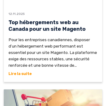
12.11.2025
Top hébergements web au
Canada pour un site Magento
Pour les entreprises canadiennes, disposer
d’un hébergement web performant est
essentiel pour un site Magento. La plateforme
exige des ressources stables, une sécurité
renforcée et une bonne vitesse de
chargement. En 2025, plusieurs fournisseurs
Lire la suite
se distinguent pour leurs offres adaptées au
e-commerce. Voici notre sélection des
meilleurs hébergements web au Canada pour
Magento. Ex2 – Performance et fiabilité Ex2
se démarque par sa stabilité et ses serveurs