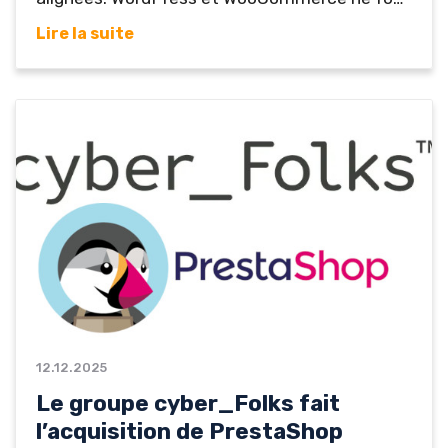
pas encore partie du processus. Ce retard de
Lire la suite
WordPress vis-à-vis du nouveau protocole e-
commerce de Google inquiète les utilisateurs,
qui craignent se voir dépasser par leurs
concurrents utilisant d’autres plateformes. Le
problème derrière ce retard ne semble pas...
12.12.2025
Le groupe cyber_Folks fait
l’acquisition de PrestaShop