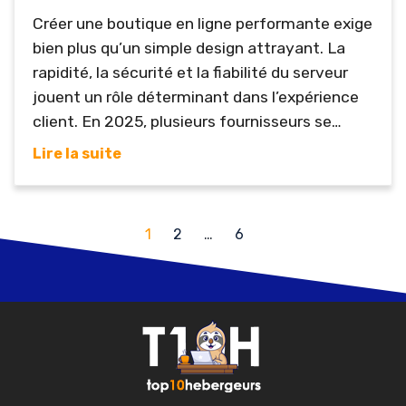
Créer une boutique en ligne performante exige
bien plus qu’un simple design attrayant. La
rapidité, la sécurité et la fiabilité du serveur
jouent un rôle déterminant dans l’expérience
client. En 2025, plusieurs fournisseurs se
distinguent par la qualité de leurs solutions
Lire la suite
d’hébergement optimisées pour l’e-
commerce. Voici les meilleurs hébergements
pour propulser votre boutique en ligne vers le
1
2
…
6
succès. Ex2 – Performance, sécurité et
support expert Ex2 se positionne en tête...