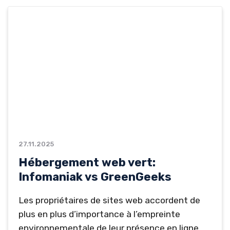
présenter ce comparatif Ex2 vs. GreenGeeks.
Nous y opposerons deux des meilleurs
hébergeurs écoresponsables sur le marché.
Dans cet article,...
27.11.2025
Hébergement web vert:
Infomaniak vs GreenGeeks
Les propriétaires de sites web accordent de
plus en plus d’importance à l’empreinte
environnementale de leur présence en ligne.