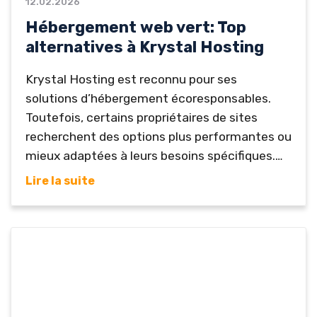
12.02.2026
Hébergement web vert: Top
alternatives à Krystal Hosting
Krystal Hosting est reconnu pour ses
solutions d’hébergement écoresponsables.
Toutefois, certains propriétaires de sites
recherchent des options plus performantes ou
mieux adaptées à leurs besoins spécifiques.
Donc, il est utile de connaître les meilleures
Lire la suite
alternatives à Krystal Hosting en 2026. Un
hébergement web vert doit allier
performance, sécurité et respect de
l’environnement. Néanmoins, le support client
et la proximité des serveurs sont également
essentiels pour garantir une expérience
optimale. Voici...