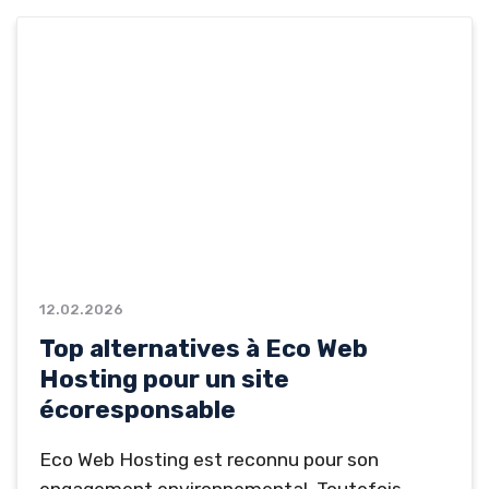
garantissant rapidité et sécurité. Les
alternatives à Greenshift offrent souvent un
bon équilibre entre écologie, performance et
coût. Voici les meilleures alternatives à
Greenshift pour un hébergement web vert...
12.02.2026
Top alternatives à Eco Web
Hosting pour un site
écoresponsable
Eco Web Hosting est reconnu pour son