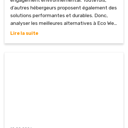
engagement environnemental. Toutefois,
d’autres hébergeurs proposent également des
solutions performantes et durables. Donc,
analyser les meilleures alternatives à Eco Web
Hosting permet de concilier écologie et
Lire la suite
performance technique en 2026. Un
hébergement écoresponsable ne doit pas
sacrifier la vitesse ou la sécurité. Néanmoins,
la transparence environnementale et la
qualité du support restent essentielles. Voici
donc une sélection adaptée aux entreprises et
aux créateurs...