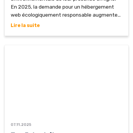
En 2025, la demande pour un hébergement
web écologiquement responsable augmente
rapidement, poussant les fournisseurs à
Lire la suite
adopter des infrastructures plus efficaces et à
investir dans des initiatives
environnementales sérieuses. Deux
hébergeurs se démarquent particulièrement
dans cette catégorie: Infomaniak et
GreenGeeks. Tous deux se positionnent
comme des leaders de l’hébergement durable,
mais...
07.11.2025