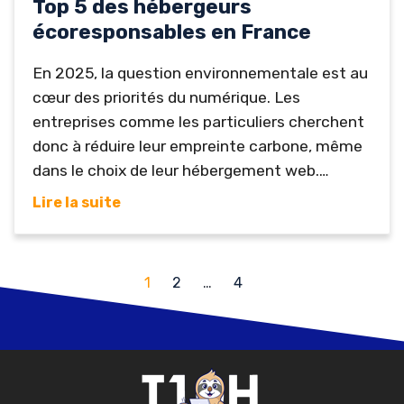
Top 5 des hébergeurs
écoresponsables en France
En 2025, la question environnementale est au
cœur des priorités du numérique. Les
entreprises comme les particuliers cherchent
donc à réduire leur empreinte carbone, même
dans le choix de leur hébergement web.
Certains acteurs du secteur se démarquent
Lire la suite
en adoptant une approche durable,
transparente et performante. Voici le top 5
des hébergeurs écoresponsables en France,
1
2
…
4
qui allient performance et respect de la
planète. Ex2 – L’hébergeur vert par excellence
Ex2...