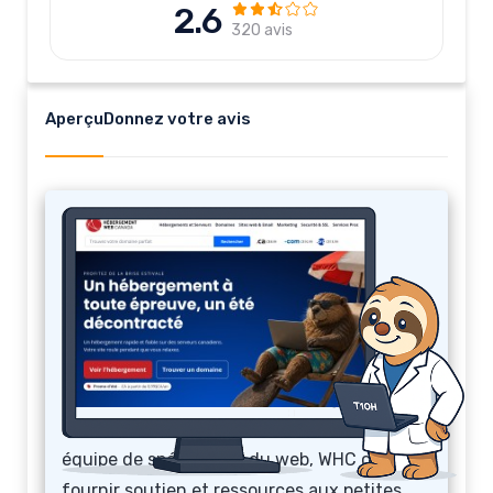
2.6
320 avis
Aperçu
Donnez votre avis
WHC
Hébergement Web Canada / Web Hosting
Canada (WHC) est une entreprise spécialisée
dans les services technologiques et les
infrastructures TI, ayant son siège social à
Montréal, au Québec. Constituée d’une
équipe de spécialistes du web, WHC œuvre à
fournir soutien et ressources aux petites