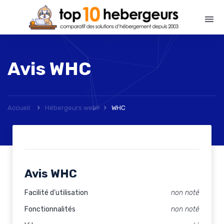
Avis
WHC
Accueil
Hébergeurs web
WHC
Avis WHC
Facilité d'utilisation
non noté
Fonctionnalités
non noté