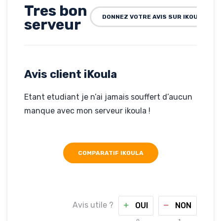
Tres bon
DONNEZ VOTRE AVIS SUR IKOULA
serveur
pour
etudiant
Avis client iKoula
Rédigé par grignon,
le 20-04-2012
Hébergé par iKoula
Etant etudiant je n’ai jamais souffert d’aucun
floriangrignon.com
manque avec mon serveur ikoula !
COMPARATIF IKOULA
Avis utile ?
OUI
NON
0
1