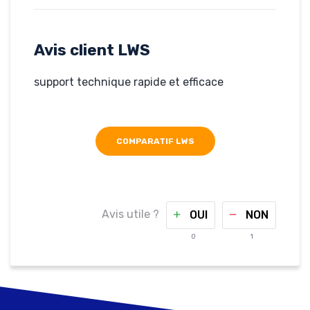
Rédigé par anonyme,
le 14-03-2019
Hébergé par LWS
www.rucheauxperles.fr
Avis client LWS
support technique rapide et efficace
COMPARATIF LWS
Avis utile ?
OUI
NON
0
1