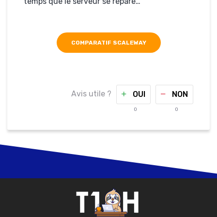
temps que le serveur se répare…
COMPARATIF SCALEWAY
Avis utile ?
OUI
NON
0
0