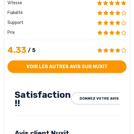
Vitesse
Fiabilité
Support
Prix
4.33
/ 5
VOIR LES AUTRES AVIS SUR NUXIT
Satisfaction
DONNEZ VOTRE AVIS SUR NU
!!
Rédigé par Blanc, le 24-02-
2011
Hébergé par Nuxit
www.wolfart-online.com
Avis client Nuxit