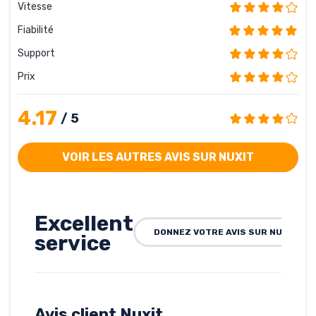
Vitesse
Fiabilité
Support
Prix
4.17
/ 5
VOIR LES AUTRES AVIS SUR NUXIT
Excellent
DONNEZ VOTRE AVIS SUR NUXIT
service
Rédigé par saadou, le
12-03-2013
Hébergé par Nuxit
ecolesbouznika.net
Avis client Nuxit