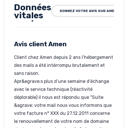
Données
DONNEZ VOTRE AVIS SUR AMEN
vitales
perdues
Rédigé par DAVID, le
14-11-2012
Avis client Amen
Hébergé par Amen
http;//www.smc-
rh.eu
Client chez Amen depuis 2 ans l’hébergement
des mails a été intérrompu brutalement et
sans raison.
Apr&egrave;s plus d’une semaine d’échange
avec le service technique (réactivité
déplorable) il nous est répondu que "Suite
&agrave; votre mail nous vous informons que
votre facture n° XXX du 27.12.2011 concerne
le renouvellement de votre nom de domaine