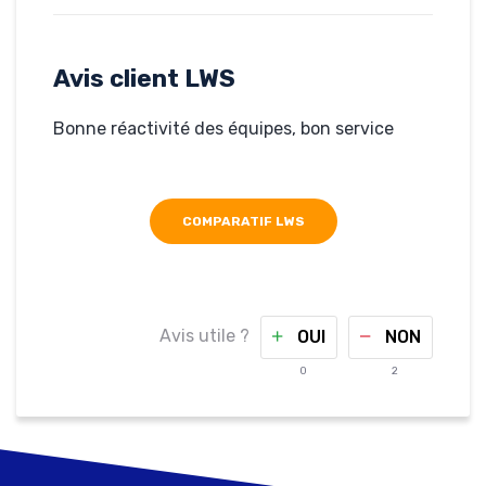
Rédigé par anonyme,
le 07-08-2019
Hébergé par LWS
diaconatbordeaux.fr/
Avis client LWS
Bonne réactivité des équipes, bon service
COMPARATIF LWS
Avis utile ?
OUI
NON
0
2