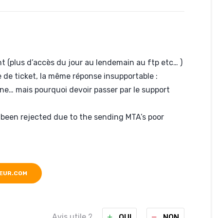
nt (plus d’accès du jour au lendemain au ftp etc… )
e de ticket, la même réponse insupportable :
nne… mais pourquoi devoir passer par le support
s been rejected due to the sending MTA’s poor
EUR.COM
Avis utile ?
OUI
NON