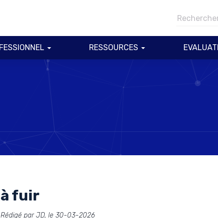
FESSIONNEL
RESSOURCES
EVALUAT
à fuir
Rédigé par JD, le 30-03-2026