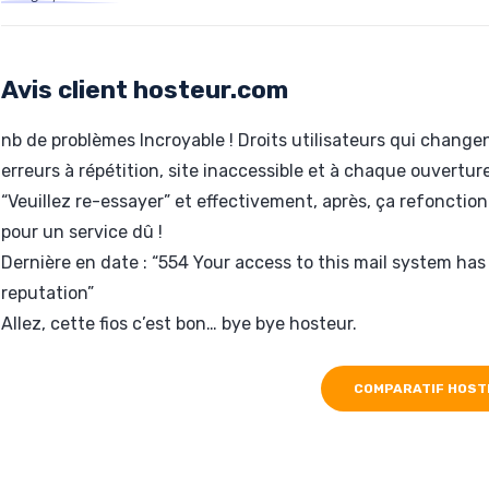
Hébergé par hosteur.com
j2dsi.com
Avis client hosteur.com
nb de problèmes Incroyable ! Droits utilisateurs qui change
erreurs à répétition, site inaccessible et à chaque ouvertur
“Veuillez re-essayer” et effectivement, après, ça refonctio
pour un service dû !
Dernière en date : “554 Your access to this mail system ha
reputation”
Allez, cette fios c’est bon… bye bye hosteur.
COMPARATIF HOST