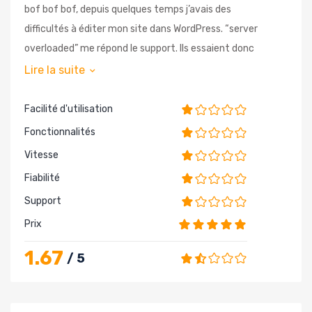
bof bof bof, depuis quelques temps j’avais des
difficultés à éditer mon site dans WordPress. “server
overloaded” me répond le support. Ils essaient donc
d’optimiser mais, boom, la base de données du site
Lire la suite
plante. Solution attendue “entre 24 et 72 heures”
après.
Facilité d'utilisation
Déjà 96 heures et rien n’a été fait. Impossible
Fonctionnalités
d’accéder aux sauvegardes !
Vitesse
Fiabilité
Support
Prix
1.67
/ 5