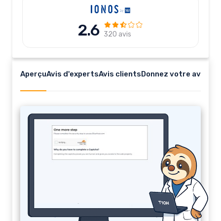
2.6
320 avis
Aperçu
Avis d'experts
Avis clients
Donnez votre avis
Bluehost
Bluehost
est l’un des plus importants
hébergeurs web, fondé en 2003 aux États-
Unis et officiellement recommandé par
WordPress.org. Spécialisé dans
l’
hébergement mutualisé
, il offre également