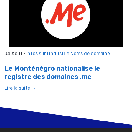
04 Août •
Infos sur l'industrie
Noms de domaine
Le Monténégro nationalise le
registre des domaines .me
Lire la suite →