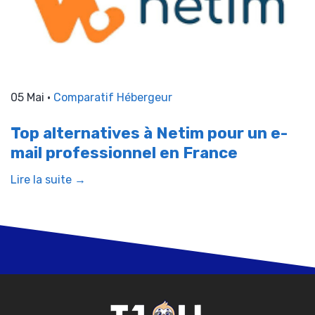
05 Mai •
Comparatif Hébergeur
Top alternatives à Netim pour un e-
mail professionnel en France
Lire la suite →