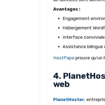
Avantages :
Engagement environ
Hébergement WordPr
Interface conviviale 
Assistance bilingue 
HostPapa
prouve qu’un 
4. PlanetHos
web
PlanetHoster
, entrepr