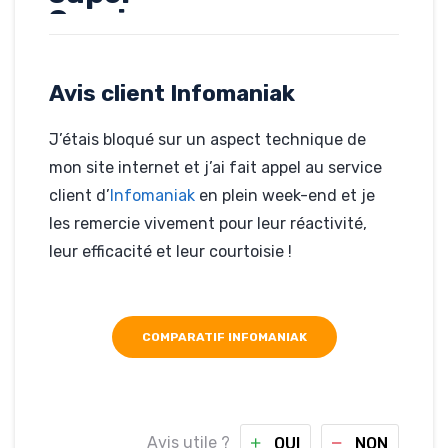
Service
Client
Avis client Infomaniak
Rédigé par
Jean-Raphaël
Rossi, le 03-06-
J’étais bloqué sur un aspect technique de
2019
Hébergé par
mon site internet et j’ai fait appel au service
Infomaniak
client d’
Infomaniak
en plein week-end et je
jeanraphael-
photographe.com
les remercie vivement pour leur réactivité,
leur efficacité et leur courtoisie !
COMPARATIF INFOMANIAK
Avis utile ?
OUI
NON