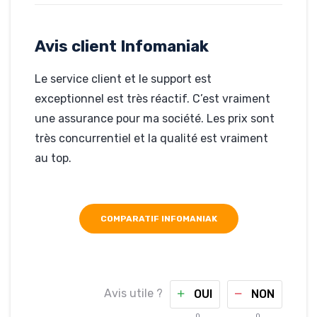
étoiles!!!
Avis client Infomaniak
Rédigé par Roger, le 20-
04-2019
Hébergé par Infomaniak
Le service client et le support est
webjuice.ch
exceptionnel est très réactif. C’est vraiment
une assurance pour ma société. Les prix sont
très concurrentiel et la qualité est vraiment
au top.
COMPARATIF INFOMANIAK
Avis utile ?
OUI
NON
0
0