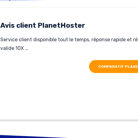
Hébergé par PlanetHoster
digitcommunication.fr
Avis client PlanetHoster
Service client disponible tout le temps, réponse rapide et 
valide 10X …
COMPARATIF PLAN