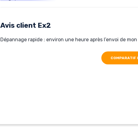
Hébergé par Ex2
www.lamanufacturedescompetences.be/
Avis client Ex2
Dépannage rapide : environ une heure après l’envoi de mon m
COMPARATIF 