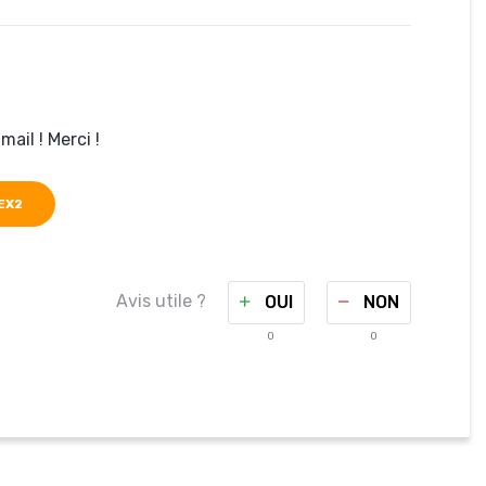
ail ! Merci !
EX2
Avis utile ?
OUI
NON
0
0