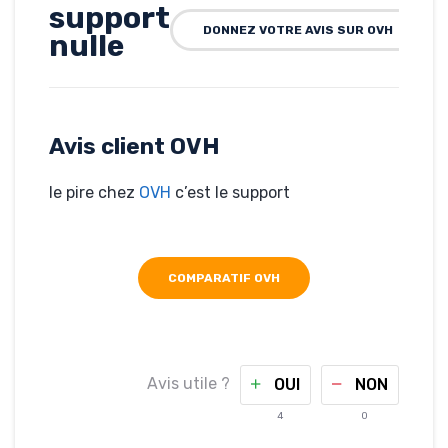
support
DONNEZ VOTRE AVIS SUR OVH
nulle
Rédigé par nabil, le
31-01-2024
Hébergé par OVH
travelife.ma
Avis client OVH
le pire chez
OVH
c’est le support
COMPARATIF OVH
Avis utile ?
OUI
NON
4
0