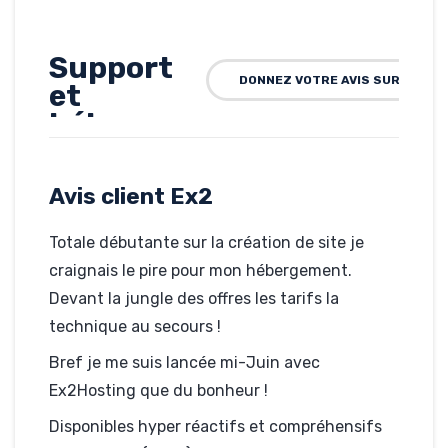
Support
DONNEZ VOTRE AVIS SUR EX2
et
hébergaur
au Top !
Avis client Ex2
Rédigé par Aromes-
Ecig.fr, le 23-07-2013
Hébergé par Ex2
Totale débutante sur la création de site je
aromes-ecig.fr
craignais le pire pour mon hébergement.
Devant la jungle des offres les tarifs la
technique au secours !
Bref je me suis lancée mi-Juin avec
Ex2Hosting que du bonheur !
Disponibles hyper réactifs et compréhensifs