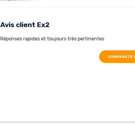
Hébergé par Ex2
www.deffontaines-maes.fr
Avis client Ex2
Réponses rapides et toujours très pertinentes
COMPARATIF 