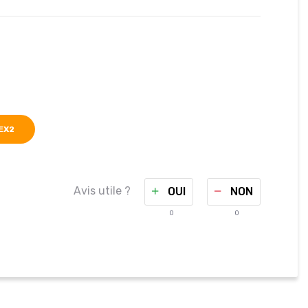
EX2
Avis utile ?
OUI
NON
0
0