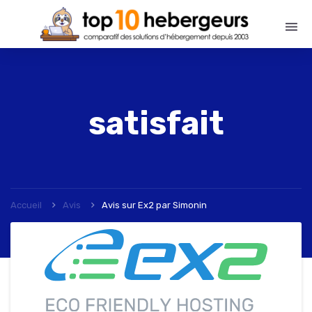
satisfait
Accueil
Avis
Avis sur Ex2
par
Simonin