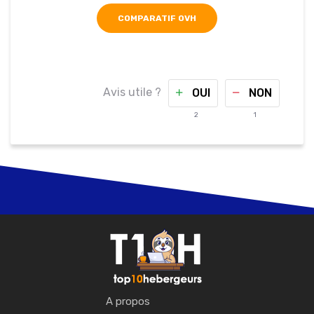
COMPARATIF OVH
Avis utile ?
OUI
NON
2
1
A propos