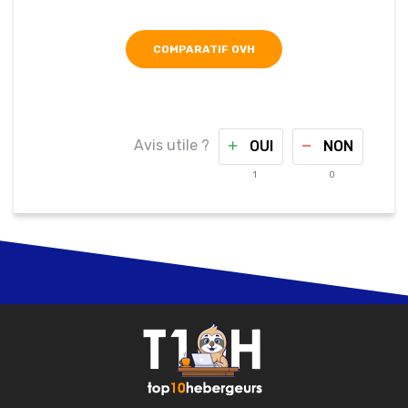
COMPARATIF OVH
Avis utile ?
OUI
NON
1
0