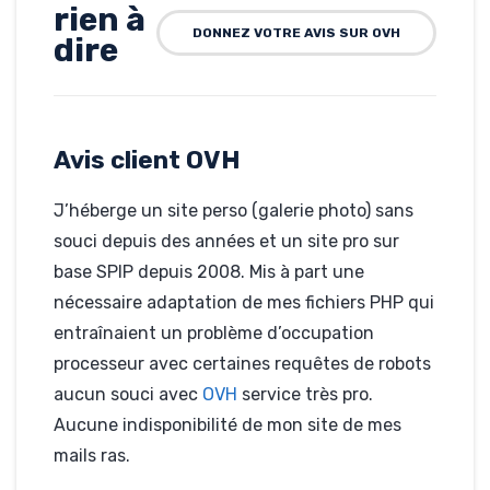
rien à
DONNEZ VOTRE AVIS SUR OVH
dire
Rédigé par
Christophe
ANTOINE, le
30-04-2011
Avis client OVH
Hébergé par
OVH
cabinet-
J’héberge un site perso (galerie photo) sans
antoine.fr
souci depuis des années et un site pro sur
base SPIP depuis 2008. Mis à part une
nécessaire adaptation de mes fichiers PHP qui
entraînaient un problème d’occupation
processeur avec certaines requêtes de robots
aucun souci avec
OVH
service très pro.
Aucune indisponibilité de mon site de mes
mails ras.