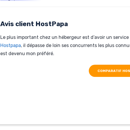
Hébergé par HostPapa
www.ampoules-led.be
Avis client HostPapa
Le plus important chez un hébergeur est d’avoir un service 
Hostpapa
, il dépasse de loin ses concurrents les plus conn
est devenu mon préféré.
COMPARATIF HO