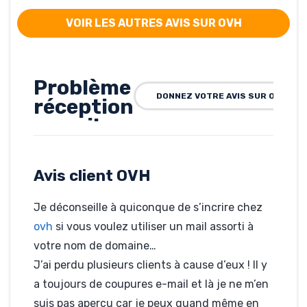
VOIR LES AUTRES AVIS SUR OVH
Problème
DONNEZ VOTRE AVIS SUR OVH
réception
e-mail
récurant
!
Avis client OVH
Rédigé par siffi, le 27-
06-2012
Je déconseille à quiconque de s’incrire chez
Hébergé par OVH
ovh
si vous voulez utiliser un mail assorti à
www.celebration-
monaco.com
votre nom de domaine…
J’ai perdu plusieurs clients à cause d’eux ! Il y
a toujours de coupures e-mail et là je ne m’en
suis pas aperçu car je peux quand même en