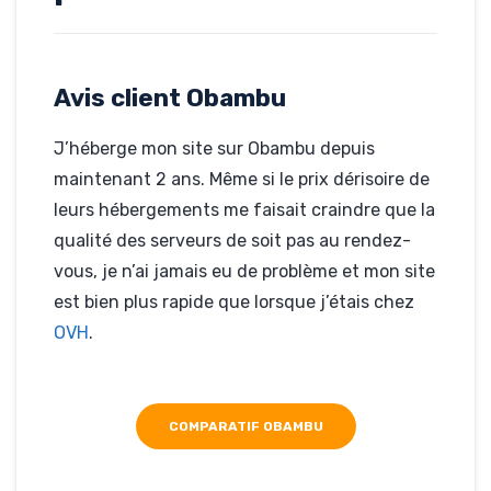
mon
Blog
Avis client Obambu
Rédigé par
Anthony Leger, le
15-12-2016
J’héberge mon site sur Obambu depuis
Hébergé par
Obambu
maintenant 2 ans. Même si le prix dérisoire de
panoramaglobal.fr/
leurs hébergements me faisait craindre que la
qualité des serveurs de soit pas au rendez-
vous, je n’ai jamais eu de problème et mon site
est bien plus rapide que lorsque j’étais chez
OVH
.
COMPARATIF OBAMBU