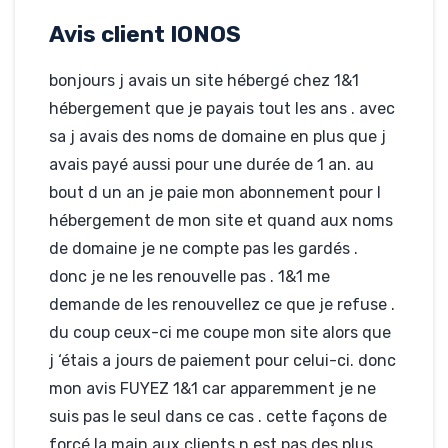
Hébergé par IONOS
desgrottesdelaplaine.fr
Avis client IONOS
bonjours j avais un site hébergé chez 1&1
hébergement que je payais tout les ans . avec
sa j avais des noms de domaine en plus que j
avais payé aussi pour une durée de 1 an. au
bout d un an je paie mon abonnement pour l
hébergement de mon site et quand aux noms
de domaine je ne compte pas les gardés .
donc je ne les renouvelle pas . 1&1 me
demande de les renouvellez ce que je refuse .
du coup ceux-ci me coupe mon site alors que
j ‘étais a jours de paiement pour celui-ci. donc
mon avis FUYEZ 1&1 car apparemment je ne
suis pas le seul dans ce cas . cette façons de
forcé la main aux clients n est pas des plus