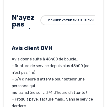
N’ayez
DONNEZ VOTRE AVIS SUR OVH
pas
besoin
du
service
Avis client OVH
client
Avis donné suite à 48h00 de boucle…
Rédigé par
anonyme, le 19-
– Rupture de service depuis plus 48h00 (ce
10-2018
n’est pas fini)
Hébergé par OVH
www.pourpenser.fr
– 3/4 d’heure d’attente pour obtenir une
personne qui …
me transfère sur … 3/4 d’heure d’attente !
– Produit payé, facturé mais… Sans le service
derriere