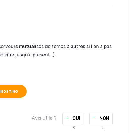
erveurs mutualisés de temps à autres si l’on a pas
oblème jusqu’à présent…).
NHOSTING
Avis utile ?
OUI
NON
0
1