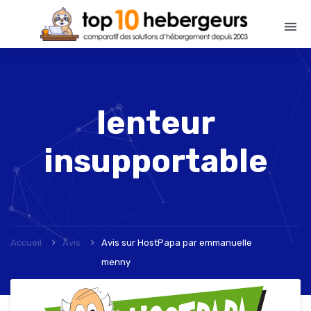
lenteur
insupportable
Accueil
Avis
Avis sur HostPapa
par
emmanuelle
menny