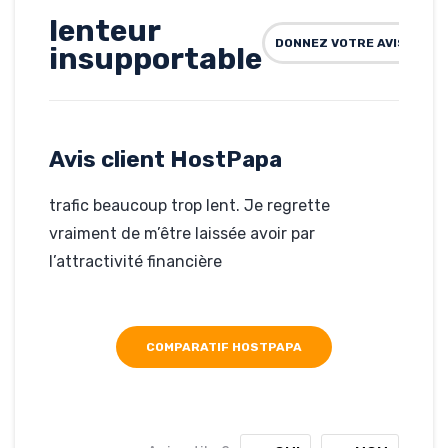
lenteur
DONNEZ VOTRE AVIS SUR 
insupportable
Rédigé par emmanuelle menny,
le 08-06-2011
Hébergé par HostPapa
atelier-
informatique-pro.com
Avis client HostPapa
trafic beaucoup trop lent. Je regrette
vraiment de m’être laissée avoir par
l’attractivité financière
COMPARATIF HOSTPAPA