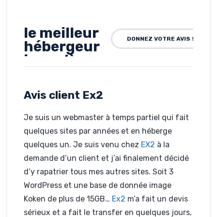
le meilleur
DONNEZ VOTRE AVIS SUR EX
hébergeur
jusqu’à
maintenant
Avis client Ex2
Rédigé par Petri de Pità, le
14-10-2019
Hébergé par Ex2
Je suis un webmaster à temps partiel qui fait
www.coquille.org
quelques sites par années et en héberge
quelques un. Je suis venu chez
EX2
à la
demande d’un client et j’ai finalement décidé
d’y rapatrier tous mes autres sites. Soit 3
WordPress et une base de donnée image
Koken de plus de 15GB…
Ex2
m’a fait un devis
sérieux et a fait le transfer en quelques jours,