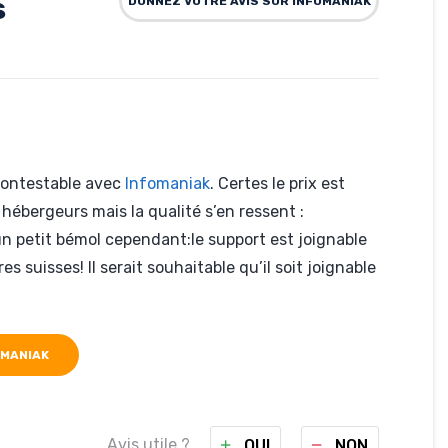
s
DONNEZ VOTRE AVIS SUR INFOMANIAK
ncontestable avec
Infomaniak
. Certes le prix est
hébergeurs mais la qualité s’en ressent :
un petit bémol cependant:le support est joignable
 suisses! Il serait souhaitable qu’il soit joignable
OMANIAK
Avis utile ?
OUI
NON