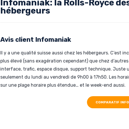
Infomaniak: la Rolls-Royce de
hébergeurs
Rédigé par Deschard, le 18-01-2017
Hébergé par Infomaniak
www.arvensa.com
Avis client Infomaniak
Il y a une qualité suisse aussi chez les hébergeurs. C’est i
plus élevé (sans exagération cependant) que chez d’autres 
interface, trafic, espace disque, support technique. Juste 
seulement du lundi au vendredi de 9h00 à 17h50. Les horaires
sur une plage horaire plus étendue… et le week-end aussi.
COMPARATIF INF