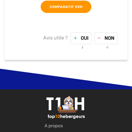
COMPARATIF OVH
Avis utile ?
OUI
NON
2
0
A propos