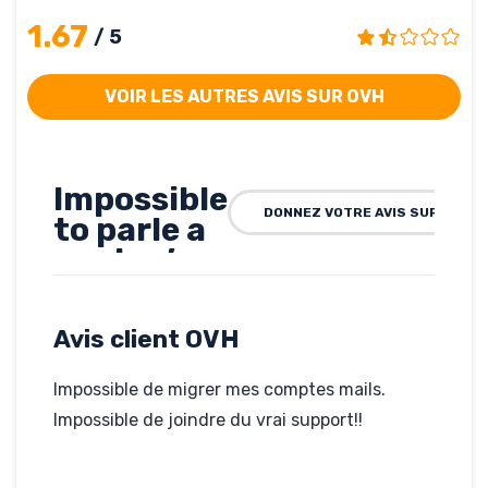
1.67
/ 5
VOIR LES AUTRES AVIS SUR OVH
Impossible
DONNEZ VOTRE AVIS SUR OVH
to parle a
quelqu’un
mais un
robot en
Avis client OVH
chat oui!!
Impossible de migrer mes comptes mails.
Rédigé par james, le 05-
09-2019
Impossible de joindre du vrai support!!
Hébergé par OVH
sustai-in.com