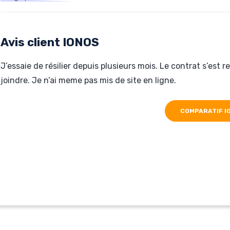
Hébergé par IONOS
www.runwithme-france.fr
Avis client IONOS
J’essaie de résilier depuis plusieurs mois. Le contrat s’es
joindre. Je n’ai meme pas mis de site en ligne.
COMPARATIF I