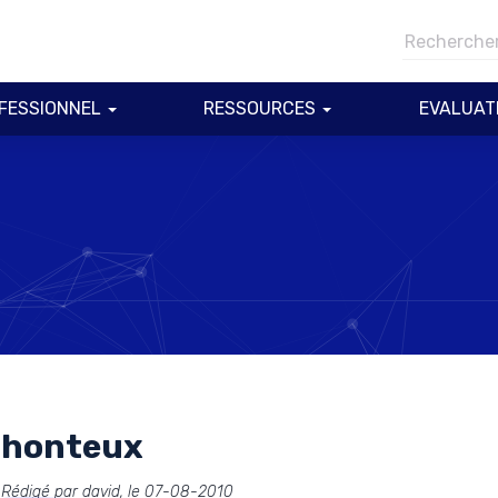
FESSIONNEL
RESSOURCES
EVALUAT
honteux
Rédigé par david, le 07-08-2010