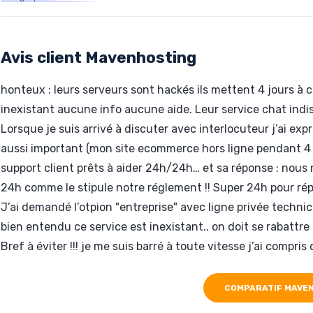
Hébergé par Mavenhosting
www.stargames.be
Avis client Mavenhosting
honteux : leurs serveurs sont hackés ils mettent 4 jours à co
inexistant aucune info aucune aide. Leur service chat indi
Lorsque je suis arrivé à discuter avec interlocuteur j’ai 
aussi important (mon site ecommerce hors ligne pendant 4 jo
support client prêts à aider 24h/24h… et sa réponse : nou
24h comme le stipule notre réglement !! Super 24h pour r
J’ai demandé l’otpion "entreprise" avec ligne privée techn
bien entendu ce service est inexistant.. on doit se rabattre
Bref à éviter !!! je me suis barré à toute vitesse j’ai compri
COMPARATIF MAVE