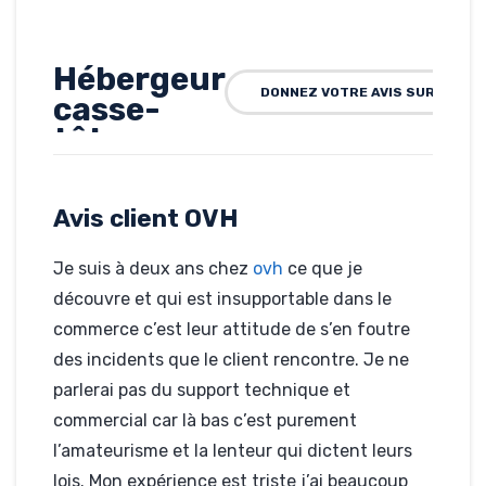
Hébergeur
DONNEZ VOTRE AVIS SUR OVH
casse-
tête
Rédigé par Joe de
Bangoulap, le 20-05-
Avis client OVH
2013
Hébergé par OVH
monsiteenmarche.com
Je suis à deux ans chez
ovh
ce que je
découvre et qui est insupportable dans le
commerce c’est leur attitude de s’en foutre
des incidents que le client rencontre. Je ne
parlerai pas du support technique et
commercial car là bas c’est purement
l’amateurisme et la lenteur qui dictent leurs
lois. Mon expérience est triste j’ai beaucoup