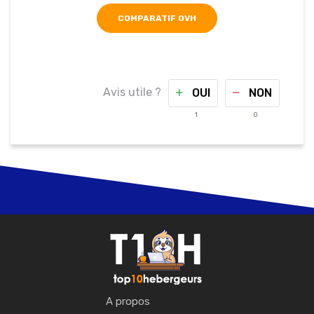
COMPARATIF OVH
Avis utile ?
OUI
NON
1
0
A propos